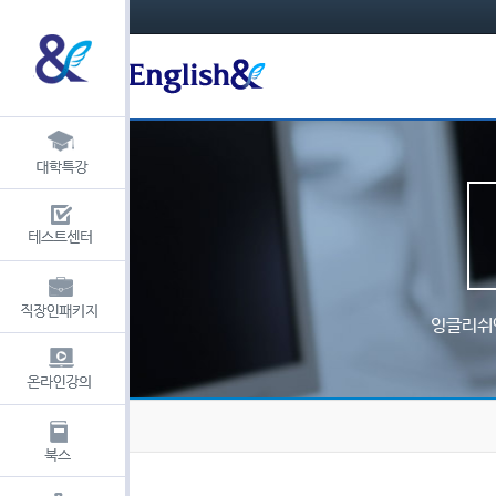
잉글리쉬앤