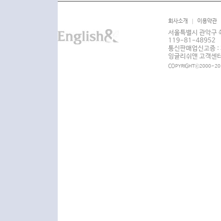
서비스 이용기록, 접속 로
회사소개
이용약관
서울특별시 관악구 쑥
4) 개인정보 수집방법
119-81-48952
통신판매업신고증 : 
잉글리쉬앤 고객센터 :
홈페이지(회원가입, 수강신
COPYRIGHTⓒ2000~201
서의 신청서 등을 통한 
협력회사로부터의 제공, 
적인 개인정보를 수집하
수집목적
통합회원가입시
SNS 계정연동