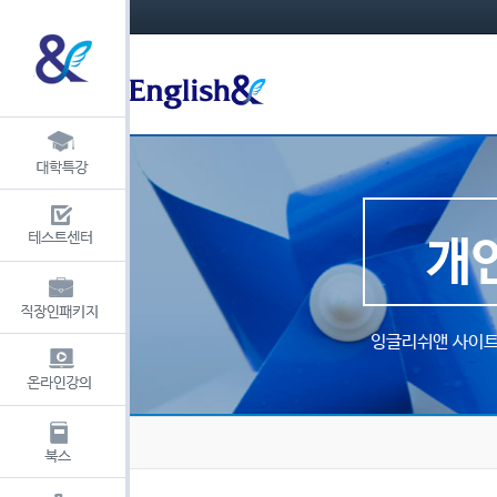
개
잉글리쉬앤 사이트